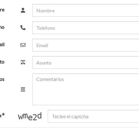
re
no
il
to
os
captcha
a